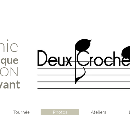
nie
ique
ION
vant
Tournée
Photos
Ateliers