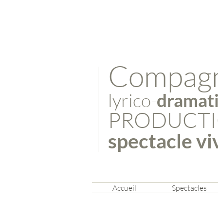
​Compag
lyrico-
dramat
PRODUCT
spectacle vi
Accueil
Spectacles