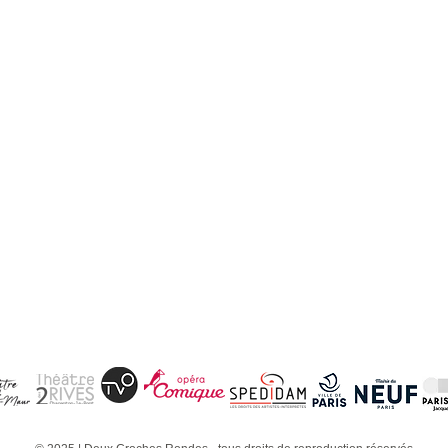
laude Bloch
La Princesse à la Puce - crédit photo Alain Argaud
La Princesse à la Puce - crédit