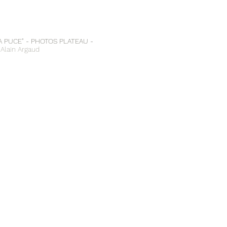
LA PUCE" - PHOTOS PLATEAU -
 Alain Argaud
imonnet
Elliott et Clara - Crédit photo Maeva Simonnet
Elliott et Clara - Crédit photo 
imonnet
Elliott et Clara - Crédit photo Maeva Simonnet
Elliott et Clara - crédit photo Al