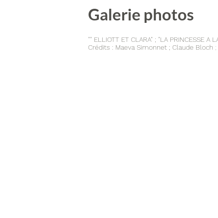
Galerie photos
"" ELLIOTT ET CLARA" ; "LA PRINCESSE A 
Crédits : Maeva Simonnet ; Claude Bloch
;
Elliott et Clara - Crédit photo Maeva S
Elliott et Clara - Crédit photo Maeva S