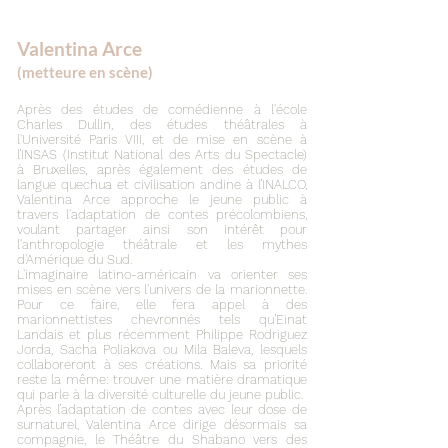
Valentina Arce
(metteure en scène)
Après des études de comédienne à l'école
Charles Dullin, des études théâtrales à
l'Université Paris VIII, et de mise en scène à
l’INSAS (Institut National des Arts du Spectacle)
à Bruxelles, après également des études de
langue quechua et civilisation andine à l’INALCO,
Valentina Arce approche le jeune public à
travers l'adaptation de contes précolombiens,
voulant partager ainsi son intérêt pour
l'anthropologie théâtrale et les mythes
d'Amérique du Sud.
L'imaginaire latino-américain va orienter ses
mises en scène vers l'univers de la marionnette.
Pour ce faire, elle fera appel à des
marionnettistes chevronnés tels qu’Einat
Landais et plus récemment Philippe Rodriguez
Jorda, Sacha Poliakova ou Mila Baleva, lesquels
collaboreront à ses créations. Mais sa priorité
reste la même: trouver une matière dramatique
qui parle à la diversité culturelle du jeune public.
Après l’adaptation de contes avec leur dose de
surnaturel, Valentina Arce dirige désormais sa
compagnie, le Théâtre du Shabano vers des